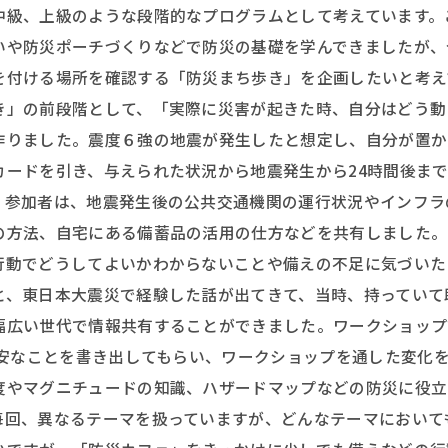
中級、上級のような段階的なプログラムとして考えています。
いや防災ポーチづくりなどで防災の基礎を学んできましたが、
を付ける場所を確認する「防災まち歩き」を企画したいと考え
き」の前段階として、「実際に災害が起きた時、自分はどう動
作りました。震度６強の地震が発生したと想定し、自分が置か
カードを引き、与えられた状況から地震発生から24時間後ま
。参加者は、地震発生後の公共交通機関の運行状況やインフラ
の方法、自宅にある備蓄品の活用の仕方などを共有しました。
行動でどうしてよいかわからないことや備えの不足に気づいた
と、東日本大震災で経験した話が出てきて、当時、持っていて
幅広い世代で情報共有することができました。ワークショップ前
不安なことを書き出してもらい、ワークショップを通した変化
度やマグニチュードの知識、ハザードマップなどの防災に役立
毎回、異なるテーマを扱っていますが、どんなテーマにおいて