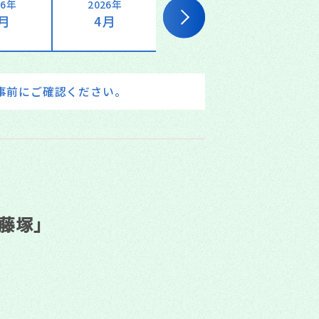
26年
2026年
2026年
202
3月
4月
5月
6
事前にご確認ください。
藤塚」