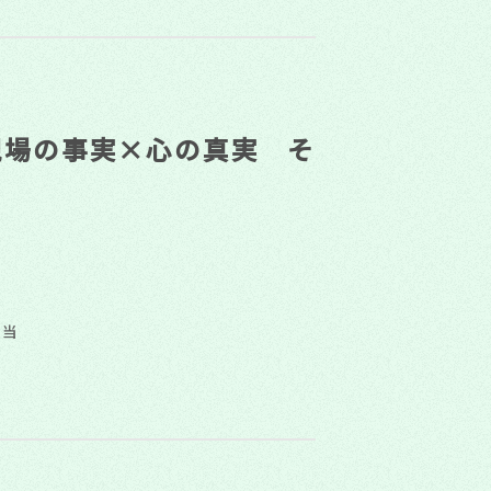
現場の事実×心の真実 そ
担当