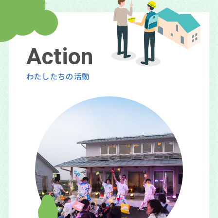
A
c
t
i
o
n
わたしたちの活動