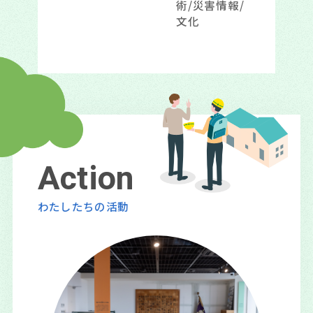
術/災害情報/
文化
A
c
t
i
o
n
わたしたちの活動