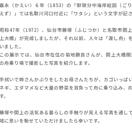
嘉永（かえい）６年（1853）の「御領分中海岸絵図（ご
えず）」では名取川河口付近に「ワタシ」という文字が記
昭和47年（1972）、仙台市藤塚（ふじつか）と名取市閖
上大橋」が完成しましたが、それ以前、人々は「渡し舟」
いました。
この展示では、仙台市在住の菊地勝良さんが、閖上大橋開
の舟乗り場で撮影した写真を紹介します。
手拭いで姉さんかぶりをしたお母さんたちが、カゴいっぱ
ネギ、エダマメなど大量の野菜を背負って舟に乗り込み、
す。
藤塚や閖上の活気ある暮らしの手触りが見える写真を通し
域に思いを馳せていただけましたら幸いです。