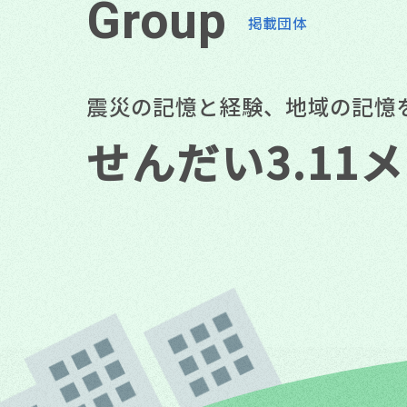
G
r
o
u
p
掲載団体
震災の記憶と経験、地域の記憶
せんだい3.11