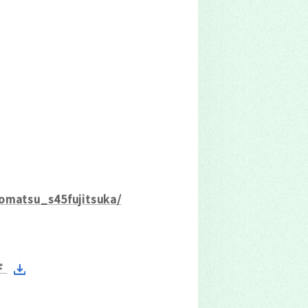
omatsu_s45fujitsuka/
ド