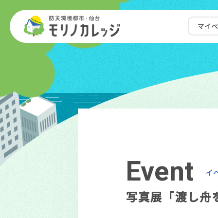
マイ
E
v
e
n
t
イ
写真展「渡し舟