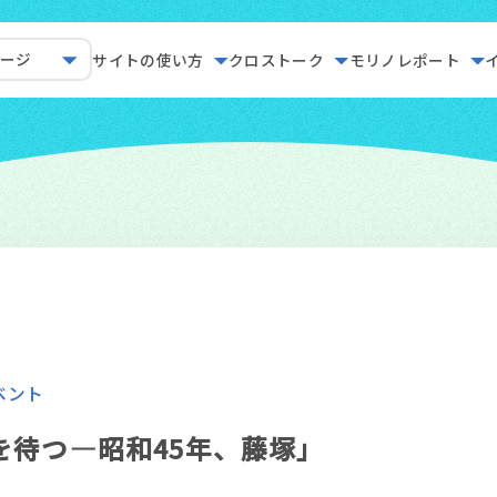
ページ
サイトの使い方
クロストーク
モリノレポート
ベント
を待つ―昭和45年、藤塚」