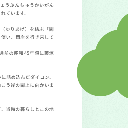
りょうぶんちゅうかいがん
されています。
上（ゆりあげ）を結ぶ「閖
を使い、両岸を行き来して
通前の昭和45年頃に藤塚
いに詰め込んだダイコン、
向こう岸の閖上に向かいま
て、当時の暮らしとこの地